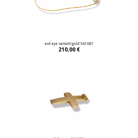
evil eye sentefi/gold 561067
210,00 €
evil eye sentefi/gold 561067
210,00 €
5.5 cross 561076
870,00 €