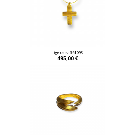
rige cross 561093
495,00 €
rige cross 561093
495,00 €
golden Dune ring 56010103
760,00 €